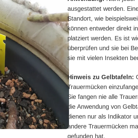
ausgestattet werden. Eine
Standort, wie beispielswe
können entweder direkt in
platziert werden. Es ist w
überprüfen und sie bei B
sie mit vielen Insekten be
Hinweis zu Gelbtafeln:
G
Trauermücken einzufangen 
Sie fangen nie alle Traue
die Anwendung von Gelbta
dienen nur als Indikator 
andere Trauermücken mal
gefunden hat.